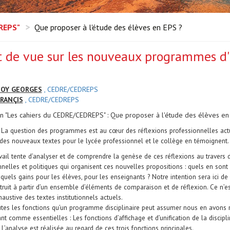
DREPS"
Que proposer à l'étude des élèves en EPS ?
t de vue sur les nouveaux programmes d'
OY GEORGES
, CEDRE/CEDREPS
RANÇIS
, CEDRE/CEDREPS
on "Les cahiers du CEDRE/CEDREPS" : Que proposer à l'étude des élèves en 
:
La question des programmes est au cœur des réflexions professionnelles actu
des nouveaux textes pour le lycée professionnel et le collège en témoignent.
vail tente d’analyser et de comprendre la genèse de ces réflexions au travers d
onnelles et politiques qui organisent ces nouvelles propositions : quels en sont
 quels gains pour les élèves, pour les enseignants ? Notre intention sera ici d
truit à partir d’un ensemble d’éléments de comparaison et de réflexion. Ce n’es
austive des textes institutionnels actuels.
tes les fonctions qu’un programme disciplinaire peut assumer nous en avons r
nt comme essentielles : Les fonctions d’affichage et d’unification de la discipl
. L’analyse est réalisée au regard de ces trois fonctions principales.