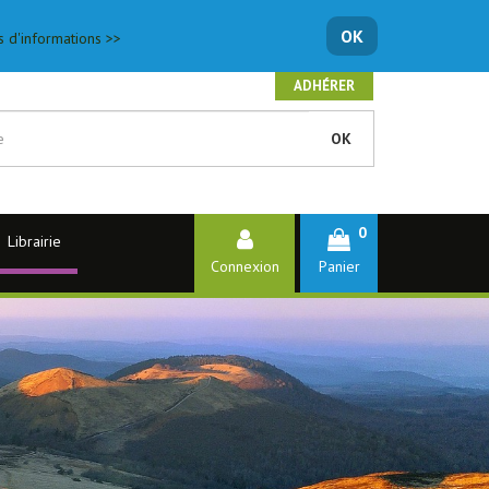
OK
s d'informations >>
ADHÉRER
OK
0
Librairie
Connexion
Panier