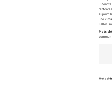
L’identit
renforcée
aujourd’h
une « mat
Telles so
Mots clé
commun d
Mots clé