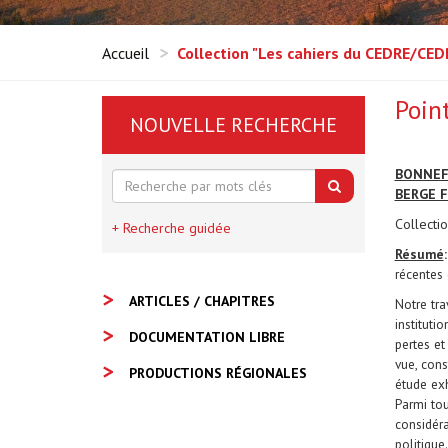
Accueil
Collection "Les cahiers du CEDRE/CE
Poin
NOUVELLE RECHERCHE
BONNEF
BERGE F
Collecti
+ Recherche guidée
Résumé
récentes 
ARTICLES / CHAPITRES
Notre tra
instituti
DOCUMENTATION LIBRE
pertes et
vue, cons
PRODUCTIONS RÉGIONALES
étude exh
Parmi tou
considéra
politique