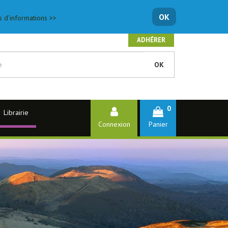
OK
s d'informations >>
ADHÉRER
OK
0
Librairie
Connexion
Panier