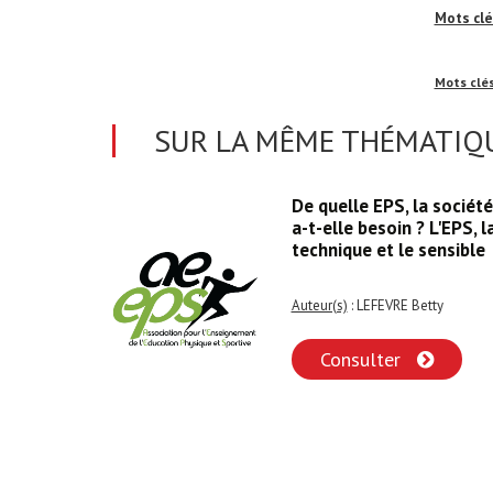
Mots clé
Mots clé
SUR LA MÊME THÉMATIQU
es
De quelle EPS, la société
cours
a-t-elle besoin ? L'EPS, l
he
technique et le sensible
ervention
Auteur(s)
: LEFEVRE Betty
Consulter