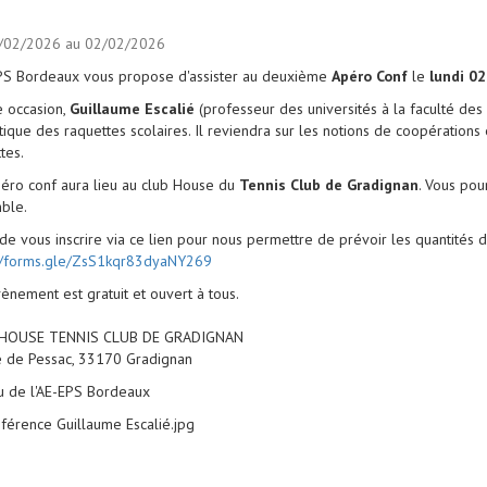
/02/2026 au 02/02/2026
EPS Bordeaux vous propose d'assister au deuxième
Apéro Conf
le
lundi 02
e occasion,
Guillaume Escalié
(professeur des universités à la faculté de
ique des raquettes scolaires. Il reviendra sur les notions de coopérations 
tes.
éro conf aura lieu au club House du
Tennis Club de Gradignan
. Vous po
ble.
de vous inscrire via ce lien pour nous permettre de prévoir les quantités de
://forms.gle/ZsS1kqr83dyaNY269
ènement est gratuit et ouvert à tous.
HOUSE TENNIS CLUB DE GRADIGNAN
e de Pessac, 33170 Gradignan
u de l'AE-EPS Bordeaux