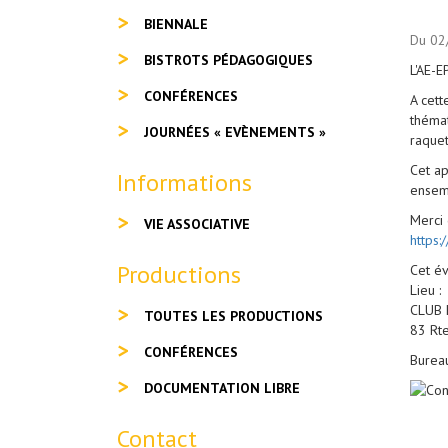
BIENNALE
Du 02
BISTROTS PÉDAGOGIQUES
L'AE-
CONFÉRENCES
A cett
thémat
JOURNÉES « EVÈNEMENTS »
raquet
Cet ap
Informations
ensem
Merci 
VIE ASSOCIATIVE
https
Productions
Cet év
Lieu :
CLUB 
TOUTES LES PRODUCTIONS
83 Rt
CONFÉRENCES
Burea
DOCUMENTATION LIBRE
Contact