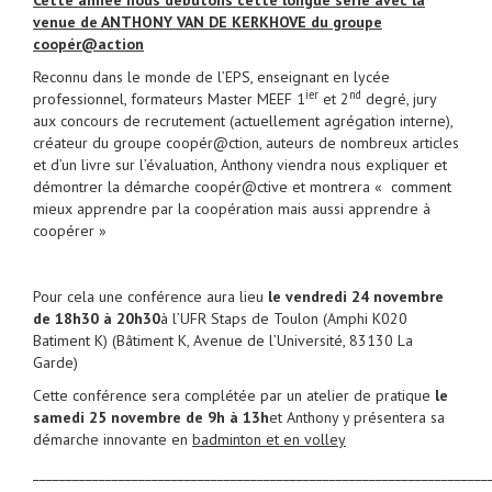
Cette année nous débutons cette longue série avec la
venue de
ANTHONY VAN DE KERKHOVE
du groupe
coopér@action
Reconnu dans le monde de l’EPS, enseignant en lycée
ier
nd
professionnel, formateurs Master MEEF 1
et 2
degré, jury
aux concours de recrutement (actuellement agrégation interne),
créateur du groupe coopér@ction, auteurs de nombreux articles
et d’un livre sur l’évaluation, Anthony viendra nous expliquer et
démontrer la démarche coopér@ctive et montrera « comment
mieux apprendre par la coopération mais aussi apprendre à
coopérer »
Pour cela une conférence aura lieu
le vendredi 24 novembre
de 18h30 à 20h30
à l’UFR Staps de Toulon (Amphi K020
Batiment K) (Bâtiment K, Avenue de l’Université, 83130 La
Garde)
Cette conférence sera complétée par un atelier de pratique
le
samedi 25 novembre de 9h à 13h
et Anthony y présentera sa
démarche innovante en
badminton et en volley
_____________________________________________________________________