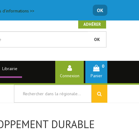
OK
s d'informations >>
ADHÉRER
OK
0
Librairie
Connexion
Panier
LOPPEMENT DURABLE