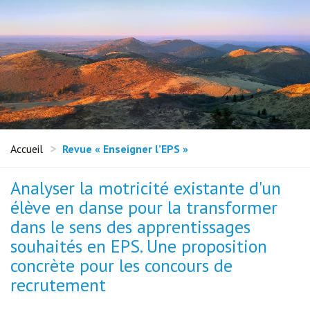
Accueil
Revue « Enseigner l’EPS »
Analyser la motricité existante d'un
élève en danse pour la transformer
dans le sens des apprentissages
souhaités en EPS. Une proposition
concrète pour les concours de
recrutement