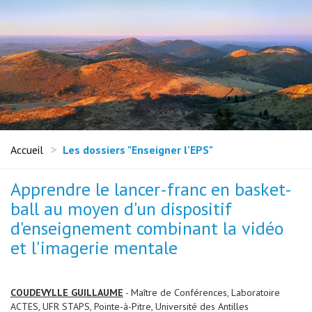
Accueil
Les dossiers "Enseigner l'EPS"
Apprendre le lancer-franc en basket-
ball au moyen d'un dispositif
d'enseignement combinant la vidéo
et l'imagerie mentale
COUDEVYLLE GUILLAUME
- Maître de Conférences, Laboratoire
ACTES, UFR STAPS, Pointe-à-Pitre, Université des Antilles