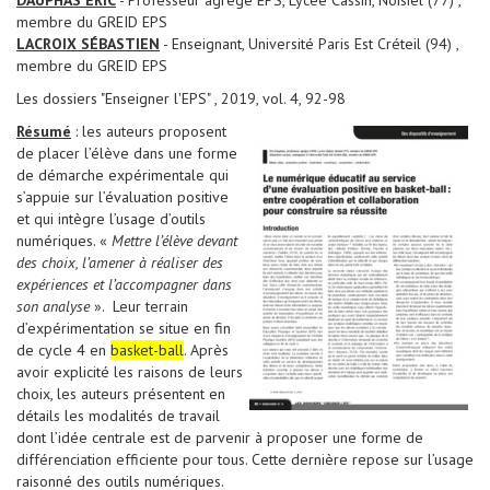
DAUPHAS ERIC
- Professeur agrégé EPS, Lycée Cassin, Noisiel (77) ,
membre du GREID EPS
LACROIX SÉBASTIEN
- Enseignant, Université Paris Est Créteil (94) ,
membre du GREID EPS
Les dossiers "Enseigner l'EPS" , 2019, vol. 4, 92-98
Résumé
: les auteurs proposent
de placer l’élève dans une forme
de démarche expérimentale qui
s’appuie sur l’évaluation positive
et qui intègre l’usage d’outils
numériques. «
Mettre l’élève devant
des choix, l’amener à réaliser des
expériences et l’accompagner dans
son analyse
». Leur terrain
d’expérimentation se situe en fin
de cycle 4 en
basket-ball
. Après
avoir explicité les raisons de leurs
choix, les auteurs présentent en
détails les modalités de travail
dont l’idée centrale est de parvenir à proposer une forme de
différenciation efficiente pour tous. Cette dernière repose sur l’usage
raisonné des outils numériques.