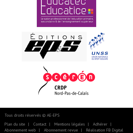
Tous droits réservés © AE-EPS
Plan du site
Contact
Mentions légales
Adhérer
Abonnement web
Abonnement revue
Réalisation FB Digital