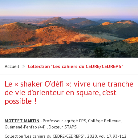
Accueil
Collection "Les cahiers du CEDRE/CEDREPS"
Le « shaker O’défi »: vivre une tranche
de vie d’orienteur en square, c’est
possible !
MOTTET MARTIN
- Professeur agrégé EPS, Collège Bellevue,
Guémené-Penfao (44) , Docteur STAPS
Collection "Les cahiers du CEDRE/CEDREPS" , 2020, vol. 17, 93-112