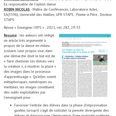
Ex responsable de l’option danse
ROBIN NICOLAS
- Maître de Conférences, Laboratoire Actes,
EA(3596), Université des Antilles, UFR STAPS , Pointe-à-Pitre , Docteur
STAPS
Revue « Enseigner l’EPS » , 2021, vol. 283, 29-33
Résumé
:
les auteurs ont rédigé
un article très argumenté à
propos de la danse en milieu
scolaire. Leur propos vise, dans
une démarche dont le but est de
« faire cheminer les élèves vers
la création », à montrer la place «
des images dans le processus
d’apprentissage ». Qu’elles soient
métaphoriques, numériques ou
mentales, les images constituent
des outils exploitables par
l’enseignant pour :
Favoriser l’entrée des élèves dans la phase d’improvisation
guidée, lorsqu’il s’agit de solliciter la pensée divergente des
élèves et d’encourager l’émergence d’une motricité poétisée