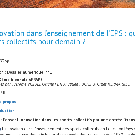
novation dans l’enseignement de l’EPS : q
ts collectifs pour demain ?
193pp
on : Dossier numérique, n°1
0ème biennale AFRAPS
és par : Jérôme VISIOLI, Oriane PETIOT, Julien FUCHS & Gilles KERMARREC
RE
-propos
duction
 : Penser l'innovation dans les sports collectifs par une entrée "tran
L’innovation dans l’enseignement des sports-collectifs en Éducation Physi
ortive : analyse des articles professionnels depuis les années 1980.
Jérô