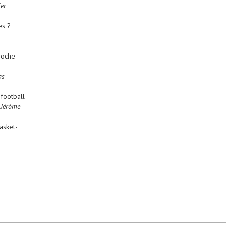
er
es ?
proche
as
football
 Jérôme
asket-