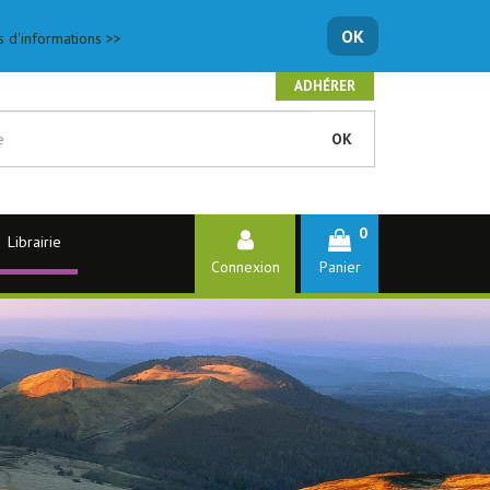
OK
s d'informations >>
ADHÉRER
OK
0
Librairie
Connexion
Panier