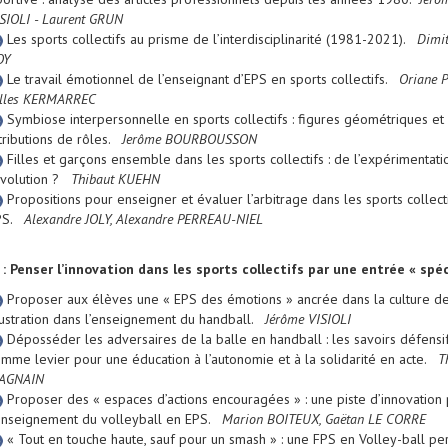
SIOLI - Laurent GRUN
Les sports collectifs au prisme de l’interdisciplinarité (1981-2021).
Dimit
OY
Le travail émotionnel de l’enseignant d’EPS en sports collectifs.
Oriane P
illes KERMARREC
Symbiose interpersonnelle en sports collectifs : figures géométriques et
tributions de rôles.
Jerôme BOURBOUSSON
Filles et garçons ensemble dans les sports collectifs : de l’expérimentatio
évolution ?
Thibaut KUEHN
Propositions pour enseigner et évaluer l’arbitrage dans les sports collect
PS.
Alexandre JOLY, Alexandre PERREAU-NIEL
 : Penser l’innovation dans les sports collectifs par une entrée « spéc
Proposer aux élèves une « EPS des émotions » ancrée dans la culture de
lustration dans l’enseignement du handball.
Jérôme VISIOLI
Déposséder les adversaires de la balle en handball : les savoirs défensi
mme levier pour une éducation à l’autonomie et à la solidarité en acte.
T
AGNAIN
Proposer des « espaces d’actions encouragées » : une piste d’innovation
enseignement du volleyball en EPS.
Marion BOITEUX, Gaëtan LE CORRE
« Tout en touche haute, sauf pour un smash » : une FPS en Volley-ball pe