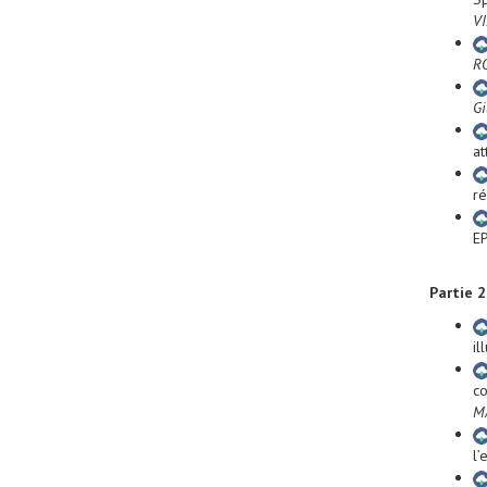
VI
R
G
at
r
E
Partie 2
il
co
M
l’