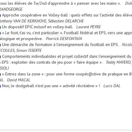
tous les élèves de 3e/2nd d’apprendre à « penser avec les mains ».
Didi
RANDGEORGE
Approche coopérative en Volley-ball : quels effets sur l’activité des élèv
Anthony VAN DE KERKHOVE, Sébastien DELARCHE
Un dispositif EPIC inclusif en volley-ball.
Laurent PEYRE
« Le foot, t’as vu, c’est particulier ». Football fédéral et EPS, vers une ap
alogique et prospective.
Pierrick DESFONTAIN
Une démarche de formation à l’enseignement du football en EPS.
Nicol
COULES, Simon ISSERTE
Comportements individualistes et projet collectif dans l’enseignement du 
 EPS : exploiter des contrats de jeu pour « faire équipe ».
Teddy MAYEKO,
SIOLI
« Entrez dans la zone » : pour une forme coopér@ctive de pratique en B
all.
David MACAL
Non, le dodgeball n’est pas une « activité récréative » !
Lucis DAL