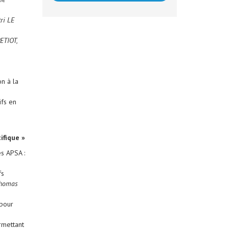
ri LE
ETIOT,
n à la
ifs en
ifique »
s APSA :
fs
homas
 pour
rmettant