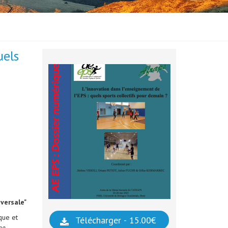
uels
sversale"
que et
Télécharger - 15.00€
me