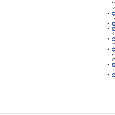
à 
G
di
RE
en
VI
b