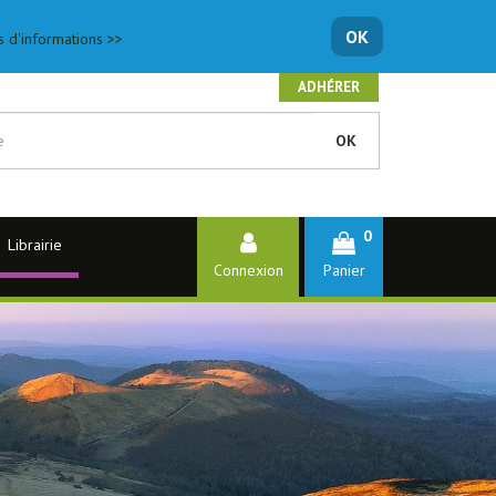
OK
s d'informations >>
ADHÉRER
OK
0
Librairie
Connexion
Panier