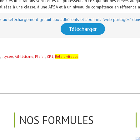
ne. Ces illustrations sont celles de professeurs d'EPS qui ont des élèves au qu
alisées à une classe, à une APSA et à un niveau de compétence en référence
s au téléchargement gratuit aux adhérents et abonnés "web partagés" dans
Télécharger
s
:
Lycée
,
Athlétisme
,
Plaisir
,
CP1
,
Relais vitesse
NOS FORMULES