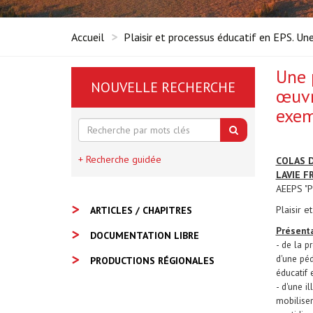
Accueil
Plaisir et processus éducatif en EPS. Un
Une 
NOUVELLE RECHERCHE
œuvr
exem
+ Recherche guidée
COLAS D
LAVIE F
AEEPS "
Plaisir 
ARTICLES / CHAPITRES
Présenta
DOCUMENTATION LIBRE
- de la p
d'une péd
PRODUCTIONS RÉGIONALES
éducatif 
- d'une i
mobilise