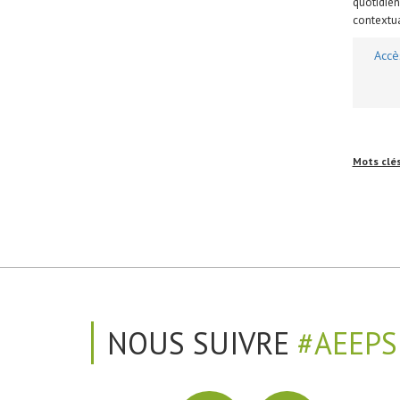
quotidien
contextu
Accè
Mots clé
NOUS SUIVRE
#AEEPS