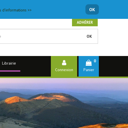
OK
s d'informations >>
ADHÉRER
OK
0
Librairie
Connexion
Panier