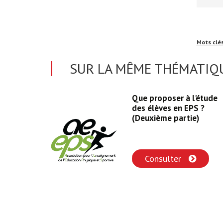
Mots clé
SUR LA MÊME THÉMATIQU
ribue à la
Que proposer à l'étude
durable
des élèves en EPS ?
IENNALE
(Deuxième partie)
Consulter