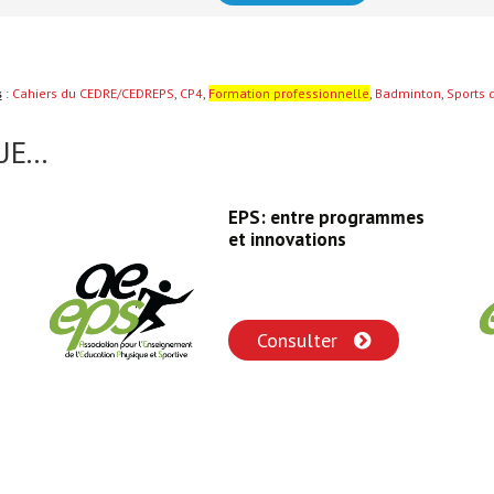
s
:
Cahiers du CEDRE/CEDREPS
,
CP4
,
Formation professionnelle
,
Badminton
,
Sports 
E...
EPS: entre programmes
et innovations
Consulter