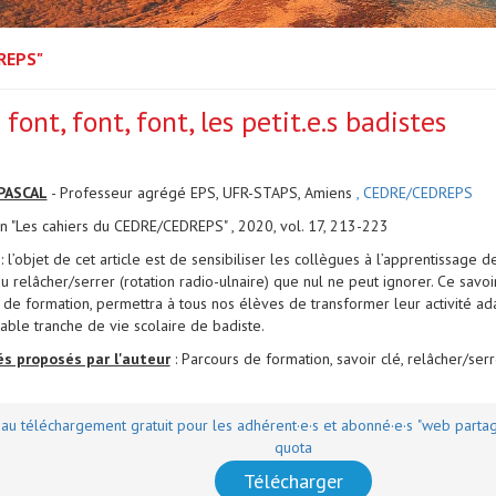
DREPS"
 font, font, font, les petit.e.s badistes
PASCAL
- Professeur agrégé EPS, UFR-STAPS, Amiens
, CEDRE/CEDREPS
on "Les cahiers du CEDRE/CEDREPS" , 2020, vol. 17, 213-223
: l’objet de cet article est de sensibiliser les collègues à l’apprentissage de
u relâcher/serrer (rotation radio-ulnaire) que nul ne peut ignorer. Ce savoir
 de formation, permettra à tous nos élèves de transformer leur activité ada
table tranche de vie scolaire de badiste.
s proposés par l'auteur
: Parcours de formation, savoir clé, relâcher/serre
 au téléchargement gratuit pour les adhérent·e·s et abonné·e·s "web parta
quota
Télécharger