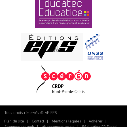
Tous droits réservés © AE-EPS
Plan du site
Contact
Mentions légales
Adhérer
Abonnement web
Abonnement revue
Réalisation FB Digital