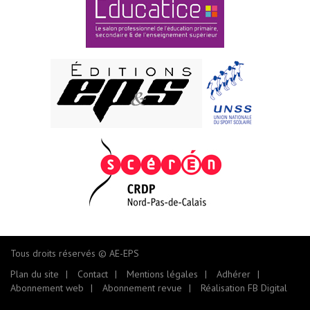
Tous droits réservés © AE-EPS
Plan du site
Contact
Mentions légales
Adhérer
Abonnement web
Abonnement revue
Réalisation FB Digital