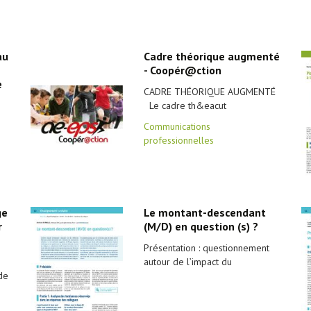
au
Cadre théorique augmenté
- Coopér@ction
e
CADRE THÉORIQUE AUGMENTÉ
Le cadre th&eacut
Communications
professionnelles
ge
Le montant-descendant
r
(M/D) en question (s) ?
Présentation : questionnement
n
autour de l’impact du
de