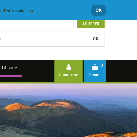
OK
s d'informations >>
ADHÉRER
OK
0
Librairie
Connexion
Panier