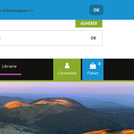
OK
s d'informations >>
ADHÉRER
OK
0
Librairie
Connexion
Panier