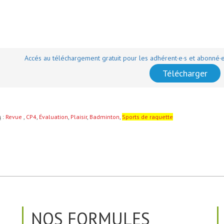
Accés au téléchargement gratuit pour les adhérent·e·s et abonné·
Télécharger
s
:
Revue
,
CP4
,
Évaluation
,
Plaisir
,
Badminton
,
Sports de raquette
NOS FORMULES