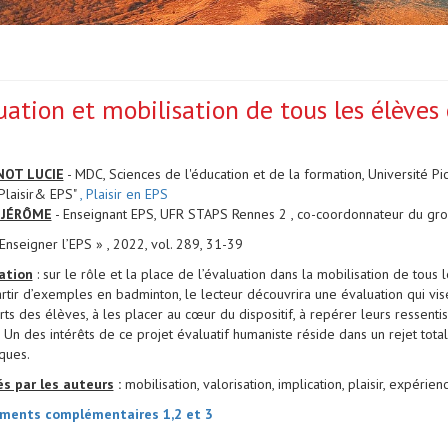
uation et mobilisation de tous les élèves
OT LUCIE
- MDC, Sciences de l'éducation et de la formation, Université P
Plaisir& EPS"
, Plaisir en EPS
 JÉRÔME
- Enseignant EPS, UFR STAPS Rennes 2 , co-coordonnateur du grou
Enseigner l’EPS » , 2022, vol. 289, 31-39
ation
: sur le rôle et la place de l’évaluation dans la mobilisation de tous 
artir d’exemples en badminton, le lecteur découvrira une évaluation qui vise
rts des élèves, à les placer au cœur du dispositif, à repérer leurs ressentis
r. Un des intérêts de ce projet évaluatif humaniste réside dans un rejet tot
ques.
s par les auteurs
:
mobilisation, valorisation, implication, plaisir, expérie
ents complémentaires 1,2 et 3