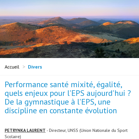
Accueil
Divers
Performance santé mixité, égalité,
quels enjeux pour l'EPS aujourd'hui ?
De la gymnastique à l'EPS, une
discipline en constante évolution
PETRYNKA LAURENT
- Directeur, UNSS (Union Nationale du Sport
Scolaire)