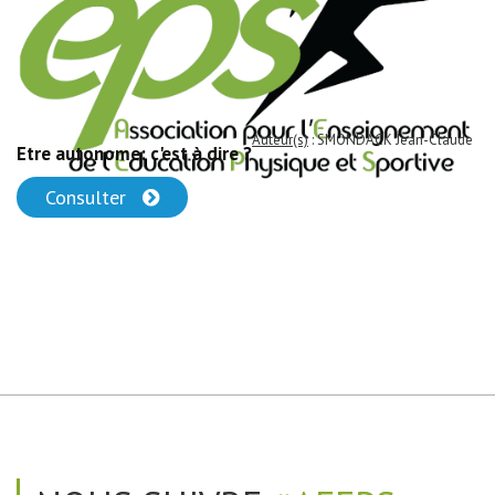
Auteur(s)
: SMONDACK Jean-Claude
Etre autonome: c'est à dire ?
Consulter