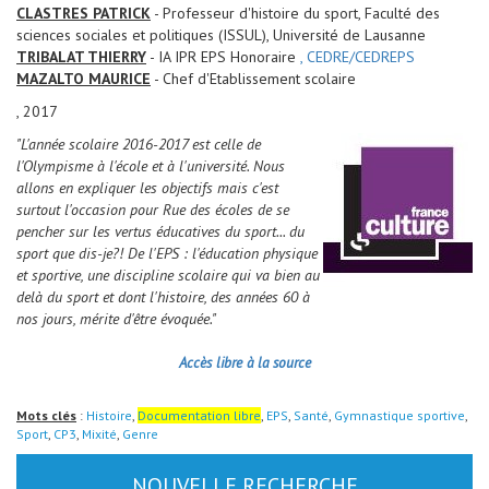
CLASTRES PATRICK
- Professeur d'histoire du sport, Faculté des
sciences sociales et politiques (ISSUL), Université de Lausanne
TRIBALAT THIERRY
- IA IPR EPS Honoraire
, CEDRE/CEDREPS
MAZALTO MAURICE
- Chef d'Etablissement scolaire
, 2017
"L'année scolaire 2016-2017 est celle de
l'Olympisme à l'école et à l'université. Nous
allons en expliquer les objectifs mais c'est
surtout l'occasion pou
r Rue des école
s de se
pencher sur les vertus éducatives du sport... du
sport que dis-je?! De l'EPS : l'éducation physique
et sportive, une discipline scolaire qui va bien au
delà du sport et dont l'histoire, des années 60 à
nos jours, mérite d'être évoquée."
Accès libre à la source
Mots clés
:
Histoire
,
Documentation libre
,
EPS
,
Santé
,
Gymnastique sportive
,
Sport
,
CP3
,
Mixité
,
Genre
NOUVELLE RECHERCHE