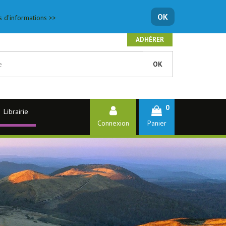
OK
s d'informations >>
ADHÉRER
OK
0
Librairie
Connexion
Panier