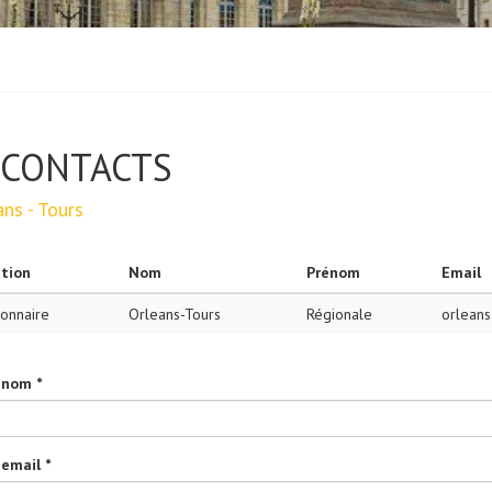
CONTACTS
ns - Tours
tion
Nom
Prénom
Email
ionnaire
Orleans-Tours
Régionale
orlean
 nom *
 email *