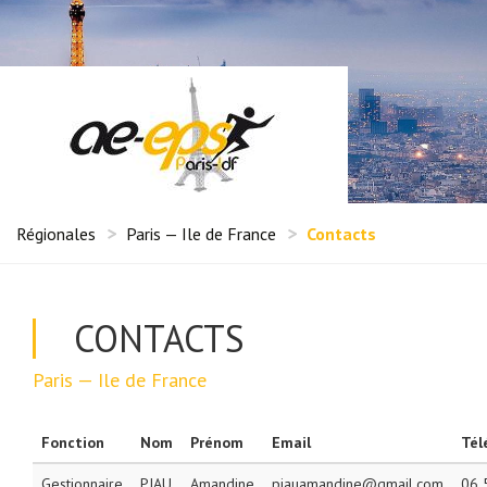
Régionales
Paris — Ile de France
Contacts
CONTACTS
Paris — Ile de France
Fonction
Nom
Prénom
Email
Tél
Gestionnaire
PIAU
Amandine
piauamandine@gmail.com
06 