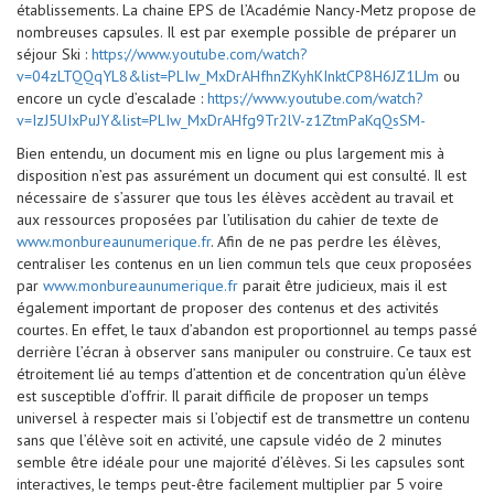
établissements. La chaine EPS de l’Académie Nancy-Metz propose de
nombreuses capsules. Il est par exemple possible de préparer un
séjour Ski :
https://www.youtube.com/watch?
v=04zLTQQqYL8&list=PLIw_MxDrAHfhnZKyhKInktCP8H6JZ1LJm
ou
encore un cycle d’escalade :
https://www.youtube.com/watch?
v=IzJ5UIxPuJY&list=PLIw_MxDrAHfg9Tr2lV-z1ZtmPaKqQsSM-
Bien entendu, un document mis en ligne ou plus largement mis à
disposition n’est pas assurément un document qui est consulté. Il est
nécessaire de s’assurer que tous les élèves accèdent au travail et
aux ressources proposées par l’utilisation du cahier de texte de
www.monbureaunumerique.fr
. Afin de ne pas perdre les élèves,
centraliser les contenus en un lien commun tels que ceux proposées
par
www.monbureaunumerique.fr
parait être judicieux, mais il est
également important de proposer des contenus et des activités
courtes. En effet, le taux d’abandon est proportionnel au temps passé
derrière l’écran à observer sans manipuler ou construire. Ce taux est
étroitement lié au temps d’attention et de concentration qu’un élève
est susceptible d’offrir. Il parait difficile de proposer un temps
universel à respecter mais si l’objectif est de transmettre un contenu
sans que l’élève soit en activité, une capsule vidéo de 2 minutes
semble être idéale pour une majorité d’élèves. Si les capsules sont
interactives, le temps peut-être facilement multiplier par 5 voire