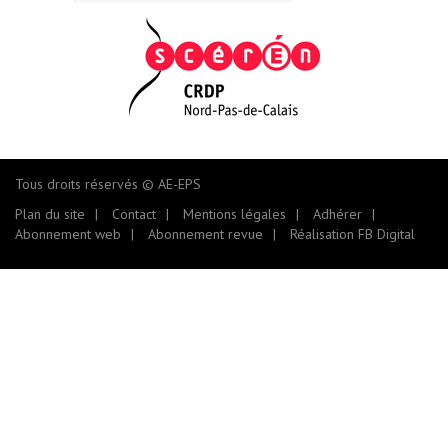
Tous droits réservés © AE-EPS
Plan du site
Contact
Mentions légales
Adhérer
Abonnement web
Abonnement revue
Réalisation FB Digital