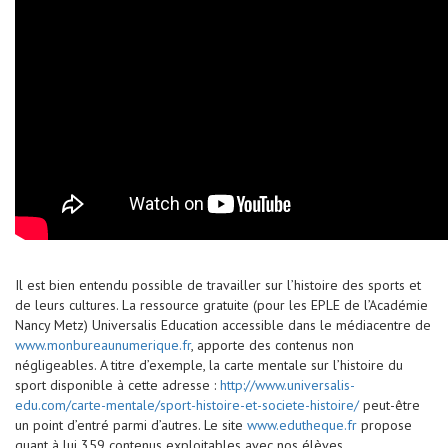
Il est bien entendu possible de travailler sur l’histoire des sports et
de leurs cultures. La ressource gratuite (pour les EPLE de l’Académie
Nancy Metz) Universalis Education accessible dans le médiacentre de
www.monbureaunumerique.fr
, apporte des contenus non
négligeables. A titre d’exemple, la carte mentale sur l’histoire du
sport disponible à cette adresse :
http://www.universalis-
edu.com/carte-mentale/sport-histoire-et-societe-histoire/
peut-être
un point d’entré parmi d’autres. Le site
www.edutheque.fr
propose
quant à lui 359 contenus exploitables avec nos élèves.