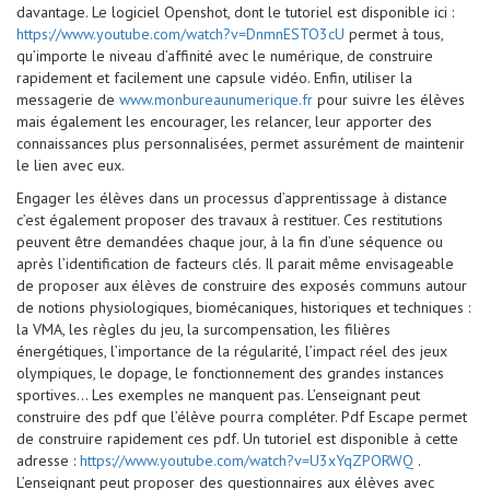
davantage. Le logiciel Openshot, dont le tutoriel est disponible ici :
https://www.youtube.com/watch?v=DnmnESTO3cU
permet à tous,
qu’importe le niveau d’affinité avec le numérique, de construire
rapidement et facilement une capsule vidéo. Enfin, utiliser la
messagerie de
www.monbureaunumerique.fr
pour suivre les élèves
mais également les encourager, les relancer, leur apporter des
connaissances plus personnalisées, permet assurément de maintenir
le lien avec eux.
Engager les élèves dans un processus d’apprentissage à distance
c’est également proposer des travaux à restituer. Ces restitutions
peuvent être demandées chaque jour, à la fin d’une séquence ou
après l’identification de facteurs clés. Il parait même envisageable
de proposer aux élèves de construire des exposés communs autour
de notions physiologiques, biomécaniques, historiques et techniques :
la VMA, les règles du jeu, la surcompensation, les filières
énergétiques, l’importance de la régularité, l’impact réel des jeux
olympiques, le dopage, le fonctionnement des grandes instances
sportives... Les exemples ne manquent pas. L’enseignant peut
construire des pdf que l’élève pourra compléter. Pdf Escape permet
de construire rapidement ces pdf. Un tutoriel est disponible à cette
adresse :
https://www.youtube.com/watch?v=U3xYqZPORWQ
.
L’enseignant peut proposer des questionnaires aux élèves avec