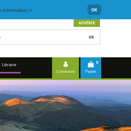
OK
s d'informations >>
ADHÉRER
OK
0
Librairie
Connexion
Panier