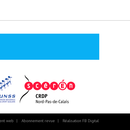
ent web
Abonnement revue
Réalisation FB Digital