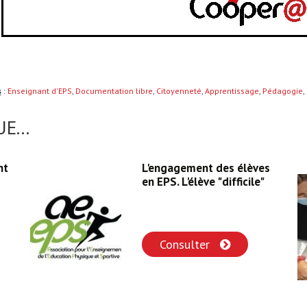
s
:
Enseignant d'EPS
,
Documentation libre
,
Citoyenneté
,
Apprentissage
,
Pédagogie
,
E...
nt
L'engagement des élèves
en EPS. L'élève "difficile"
Consulter