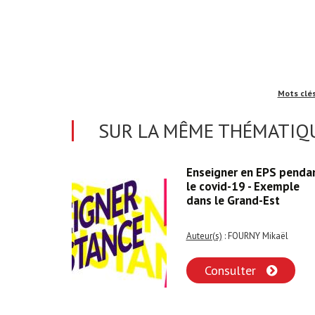
Mots clé
SUR LA MÊME THÉMATIQU
lons-nous
Enseigner en EPS penda
le covid-19 - Exemple
dans le Grand-Est
Auteur(s)
: FOURNY Mikaël
Consulter