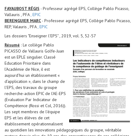
FAYAUBOST RÉGIS
- Professeur agrégé EPS, Collège Pablo Picasso,
Vallauris , PFA
, EPIC
BERENGUIER MARC
- Professeur agrégé EPS, Collège Pablo Picasso,
REP, Valauris , PFA
, EPIC
Les dossiers "Enseigner l'EPS" , 2019, vol. 5, 52-57
Résumé
: Le collège Pablo
PICASSO de Vallauris Golfe-Juan
est un EPLE singulier. Classé
Education Prioritaire dans
l’Académie de Nice, il est
aujourd’hui un établissement «
d’application », dans le champ de
l’EPS, des travaux du groupe
recherche-action EPIC de l’AE-EPS
(Evaluation Par Indicateur de
Compétence (Rossi et Col, 2016)).
Les sept membres de l’équipe
EPS et les élèves de cet
établissement opérationnalisent
au quotidien les innovations pédagogiques du groupe, véritable