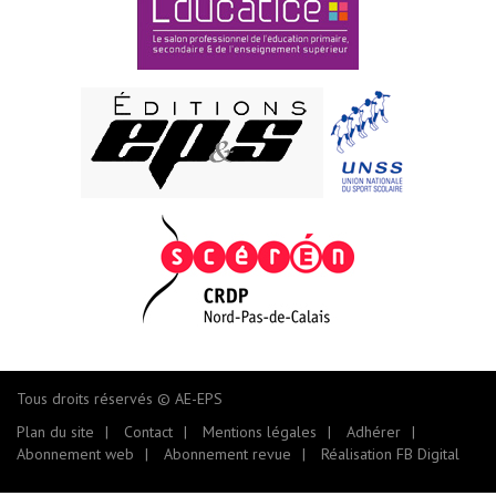
Tous droits réservés © AE-EPS
Plan du site
Contact
Mentions légales
Adhérer
Abonnement web
Abonnement revue
Réalisation FB Digital