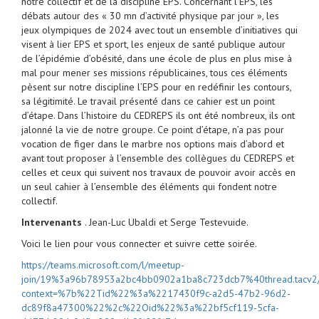
notre collectif et de la discipline EPS. Concernant l’EPS, les
débats autour des « 30 mn d’activité physique par jour », les
jeux olympiques de 2024 avec tout un ensemble d’initiatives qui
visent à lier EPS et sport, les enjeux de santé publique autour
de l’épidémie d’obésité, dans une école de plus en plus mise à
mal pour mener ses missions républicaines, tous ces éléments
pèsent sur notre discipline l’EPS pour en redéfinir les contours,
sa légitimité. Le travail présenté dans ce cahier est un point
d’étape. Dans l’histoire du CEDREPS ils ont été nombreux, ils ont
jalonné la vie de notre groupe. Ce point d’étape, n’a pas pour
vocation de figer dans le marbre nos options mais d’abord et
avant tout proposer à l’ensemble des collègues du CEDREPS et
celles et ceux qui suivent nos travaux de pouvoir avoir accès en
un seul cahier à l’ensemble des éléments qui fondent notre
collectif.
Intervenants
. Jean-Luc Ubaldi et Serge Testevuide.
Voici le lien pour vous connecter et suivre cette soirée.
https://teams.microsoft.com/l/meetup-
join/19%3a96b78953a2bc4bb0902a1ba8c723dcb7%40thread.tacv
context=%7b%22Tid%22%3a%2217430f9c-a2d5-47b2-96d2-
dc89f8a47300%22%2c%22Oid%22%3a%22bf5cf119-5cfa-