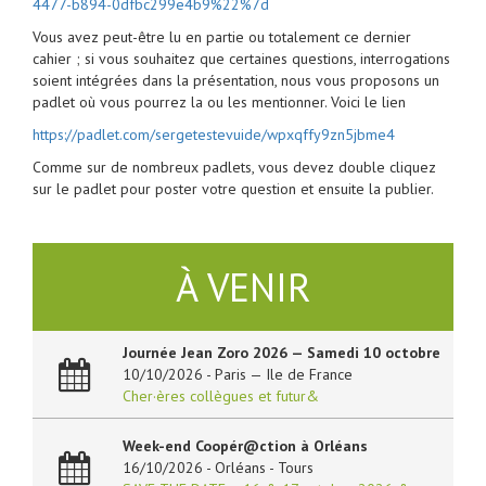
4477-b894-0dfbc299e4b9%22%7d
Vous avez peut-être lu en partie ou totalement ce dernier
cahier ; si vous souhaitez que certaines questions, interrogations
soient intégrées dans la présentation, nous vous proposons un
padlet où vous pourrez la ou les mentionner. Voici le lien
https://padlet.com/sergetestevuide/wpxqffy9zn5jbme4
Comme sur de nombreux padlets, vous devez double cliquez
sur le padlet pour poster votre question et ensuite la publier.
À VENIR
Journée Jean Zoro 2026 — Samedi 10 octobre
10/10/2026 - Paris — Ile de France
Cher·ères collègues et futur&
Week-end Coopér@ction à Orléans
16/10/2026 - Orléans - Tours