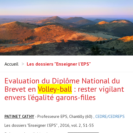
Accueil
Les dossiers "Enseigner l'EPS"
Evaluation du Diplôme National du
Brevet en
Volley-ball
: rester vigilant
envers l'égalité garons-filles
PATINET CATHY
- Professeure EPS, Chantilly (60)
, CEDRE/CEDREPS
Les dossiers "Enseigner l'EPS" , 2016, vol. 2, 51-55