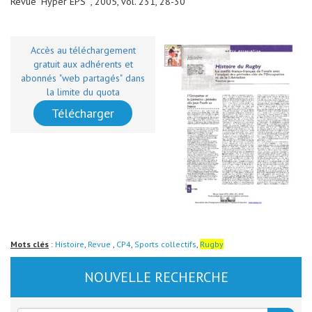
Revue "Hyper EPS" , 2005, vol. 231, 28-30
Accès au téléchargement
gratuit aux adhérents et
abonnés "web partagés" dans
la limite du quota
Télécharger
Mots clés
:
Histoire
,
Revue
,
CP4
,
Sports collectifs
,
Rugby
NOUVELLE RECHERCHE