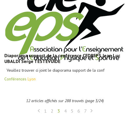
Diaporama support de la conférence CEDREPS Jean Luc
UBALDI Serge TESTEVUIDE
Veuillez trouver ci joint le diaporama support de la conf
Conférences
Lyon
12 articles affichés sur 288 trouvés (page 3/24)
1
2
3
4
5
6
7