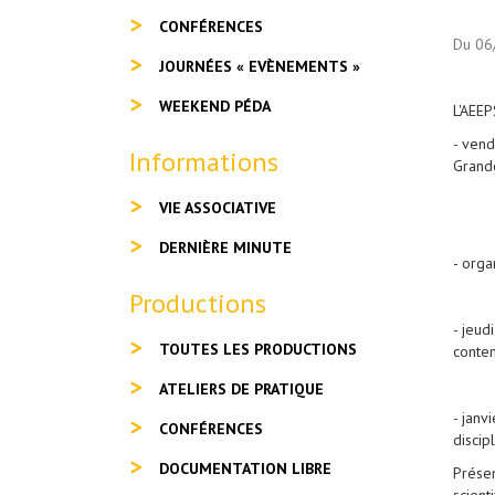
CONFÉRENCES
Du 06
JOURNÉES « EVÈNEMENTS »
WEEKEND PÉDA
L'AEEP
- vend
Informations
Grand
VIE ASSOCIATIVE
DERNIÈRE MINUTE
- orga
Productions
- jeud
TOUTES LES PRODUCTIONS
conte
ATELIERS DE PRATIQUE
- janv
CONFÉRENCES
discip
DOCUMENTATION LIBRE
Présen