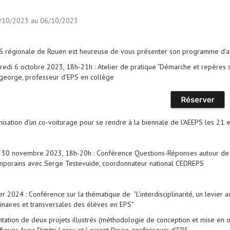
/10/2023 au 06/10/2023
S régionale de Rouen est heureuse de vous présenter son programme d'ac
redi 6 octobre 2023, 18h-21h : Atelier de pratique "Démarche et repères s
george, professeur d'EPS en collège
nisation d'un co-voiturage pour se rendre à la biennale de l'AEEPS les 21 e
i 30 novembre 2023, 18h-20h : Conférence Questions-Réponses autour de l
mporains avec Serge Testevuide, coordonnateur national CEDREPS
ier 2024 : Conférence sur la thématique de "L'interdisciplinarité, un levier 
linaires et transversales des élèves en EPS"
tation de deux projets illustrés (méthodologie de conception et mise en o