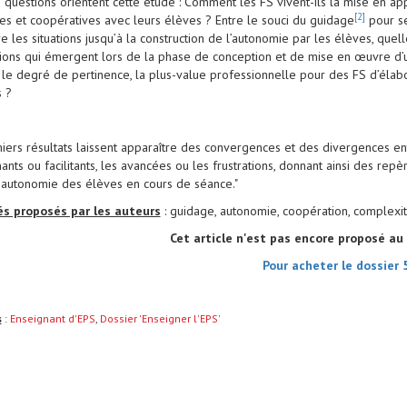
 questions orientent cette étude : Comment les FS vivent-ils la mise en app
[2]
s et coopératives avec leurs élèves ? Entre le souci du guidage
pour se
re les situations jusqu’à la construction de l’autonomie par les élèves, quell
ations qui émergent lors de la phase de conception et de mise en œuvre d’
 le degré de pertinence, la plus-value professionnelle pour des FS d’élab
s ?
iers résultats laissent apparaître des convergences et des divergences ent
ants ou facilitants, les avancées ou les frustrations, donnant ainsi des repère
autonomie des élèves en cours de séance."
és proposés par les auteurs
: guidage, autonomie, coopération, complexi
Cet article n'est pas encore proposé a
Pour acheter le dossier 
s
:
Enseignant d'EPS
,
Dossier 'Enseigner l'EPS'