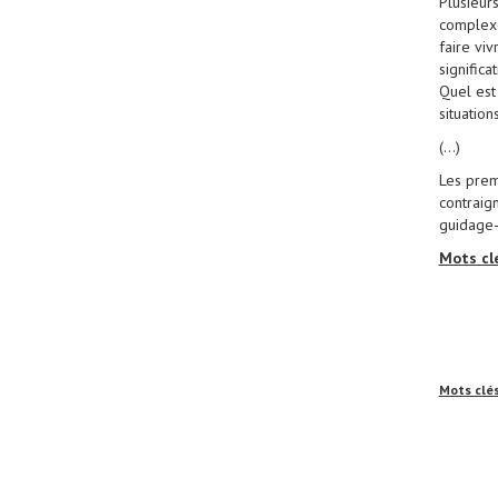
Plusieurs
complexe
faire viv
signific
Quel est
situation
(...)
Les prem
contraign
guidage-
Mots cl
Mots clé