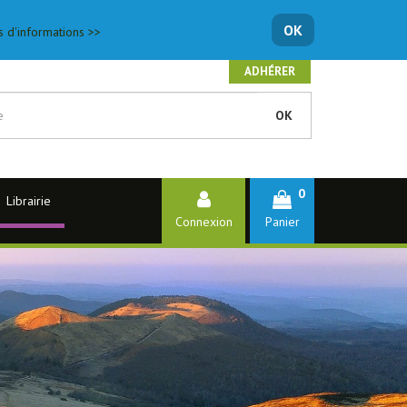
OK
s d'informations >>
ADHÉRER
OK
0
Librairie
Connexion
Panier