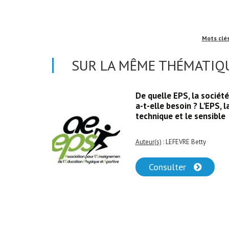
Mots clé
SUR LA MÊME THÉMATIQU
es
De quelle EPS, la société
cours
a-t-elle besoin ? L'EPS, l
he
technique et le sensible
ervention
Auteur(s)
: LEFEVRE Betty
Consulter