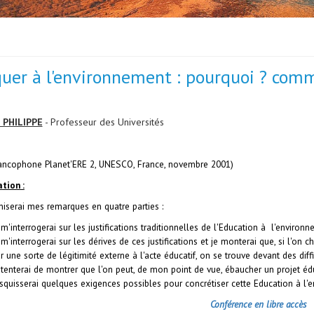
uer à l'environnement : pourquoi ? com
 PHILIPPE
- Professeur des Universités
ancophone Planet'ERE 2,
UNESCO, France, novembre 2001)
a
tion
:
niserai mes remarques en quatre parties :
 m'interrogerai sur les justifications traditionnelles de l'Education à l'environn
 m'interrogerai sur les dérives de ces justifications et je monterai que, si l'on
r une sorte de légitimité externe à l'acte éducatif, on se trouve devant des diff
 tenterai de montrer que l'on peut, de mon point de vue, ébaucher un projet édu
esquisserai quelques exigences possibles pour concrétiser cette Education à l'
Conférence en libre accès