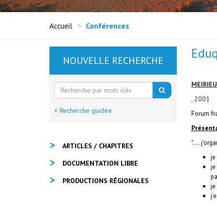
Accueil
Conférences
Eduq
NOUVELLE RECHERCHE
MEIRIEU
, 2001
+ Recherche guidée
F
orum fr
Présent
".... j
'orga
ARTICLES / CHAPITRES
je
DOCUMENTATION LIBRE
je
pa
PRODUCTIONS RÉGIONALES
je
j'