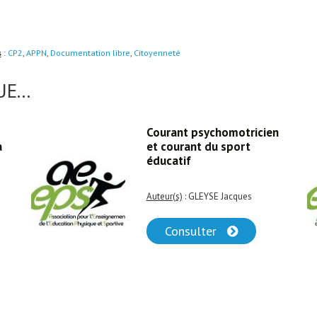
s
:
CP2
,
APPN
,
Documentation libre
,
Citoyenneté
E...
Courant psychomotricien
a
et courant du sport
éducatif
Auteur(s)
: GLEYSE Jacques
Consulter