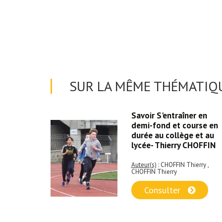
SUR LA MÊME THÉMATIQU
ur
Savoir S'entraîner en
te dans
demi-fond et course en
rogrammes
durée au collège et au
ent
lycée- Thierry CHOFFIN
Auteur(s)
: CHOFFIN Thierry ,
CHOFFIN Thierry
incent
Consulter