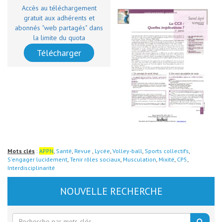
Accès au téléchargement
gratuit aux adhérents et
abonnés "web partagés" dans
la limite du quota
Télécharger
Mots clés
:
APPN
,
Santé
,
Revue
,
Lycée
,
Volley-ball
,
Sports collectifs
,
S'engager lucidement
,
Tenir rôles sociaux
,
Musculation
,
Mixité
,
CP5
,
Interdisciplinarité
NOUVELLE RECHERCHE