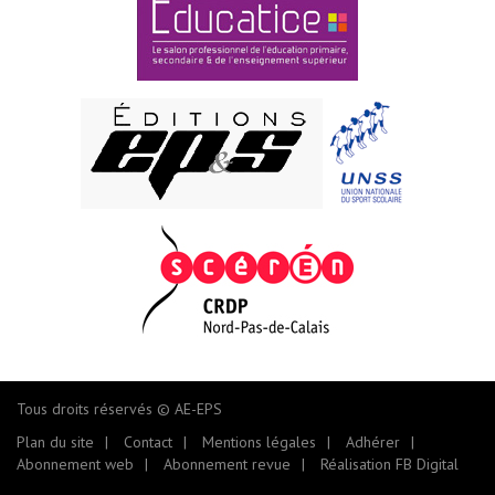
Tous droits réservés © AE-EPS
Plan du site
Contact
Mentions légales
Adhérer
Abonnement web
Abonnement revue
Réalisation FB Digital