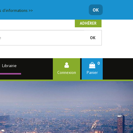
OK
s d'informations >>
ADHÉRER
OK
0
Librairie
Connexion
Panier