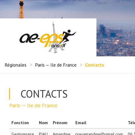
Régionales
Paris — Ile de France
Contacts
CONTACTS
Paris — Ile de France
Fonction
Nom
Prénom
Email
Tél
Gestionnaire
PIAU
Amandine
piauamandine@gmail.com
06 