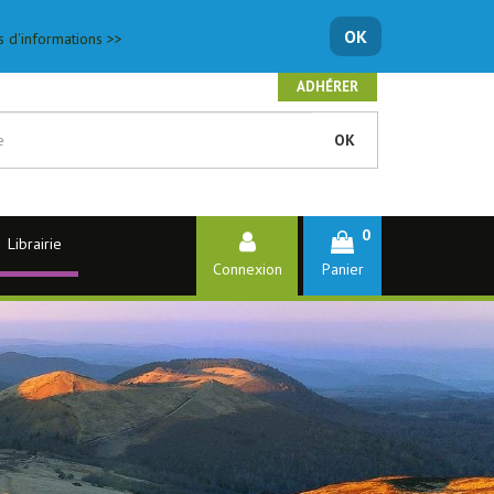
OK
s d'informations >>
ADHÉRER
OK
0
Librairie
Connexion
Panier