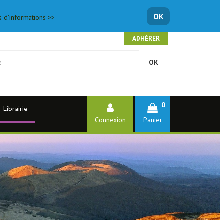
OK
s d'informations >>
ADHÉRER
OK
0
Librairie
Connexion
Panier