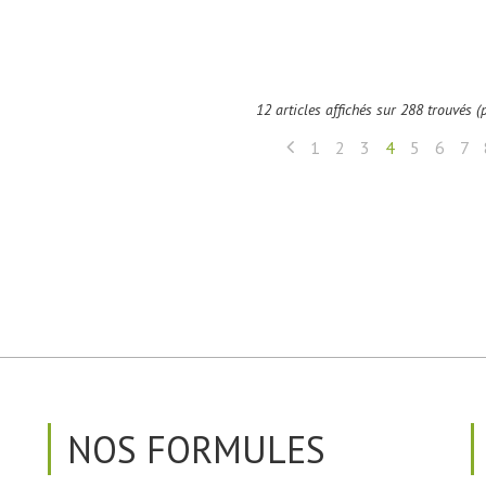
12 articles affichés sur 288 trouvés 
1
2
3
4
5
6
7
NOS FORMULES