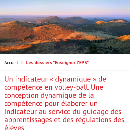
Accueil
Les dossiers "Enseigner l'EPS"
Un indicateur « dynamique » de
compétence en volley-ball. Une
conception dynamique de la
compétence pour élaborer un
indicateur au service du guidage des
apprentissages et des régulations des
élèves