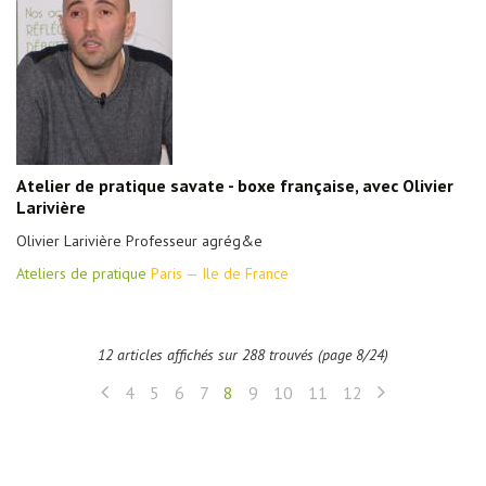
Atelier de pratique savate - boxe française, avec Olivier
Larivière
Olivier Larivière Professeur agrég&e
Ateliers de pratique
Paris — Ile de France
12 articles affichés sur 288 trouvés (page 8/24)
4
5
6
7
8
9
10
11
12