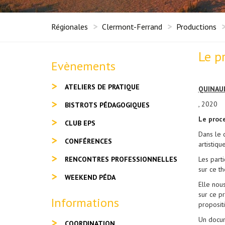
Régionales
Clermont-Ferrand
Productions
Le p
Evènements
ATELIERS DE PRATIQUE
QUINAU
, 2020
BISTROTS PÉDAGOGIQUES
Le proc
CLUB EPS
Dans le 
CONFÉRENCES
artistiqu
RENCONTRES PROFESSIONNELLES
Les part
sur ce t
WEEKEND PÉDA
Elle nou
sur ce p
Informations
propositi
Un docum
COORDINATION