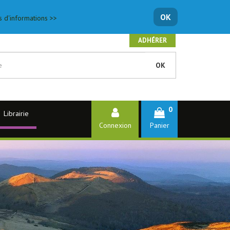
OK
s d'informations >>
ADHÉRER
OK
0
Librairie
Connexion
Panier