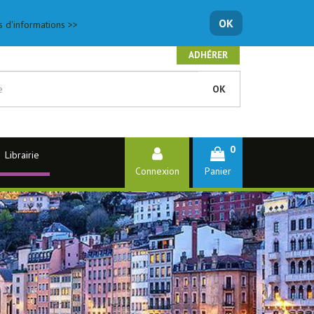
OK
s d'informations >>
ADHÉRER
OK
0
Librairie
Connexion
Panier