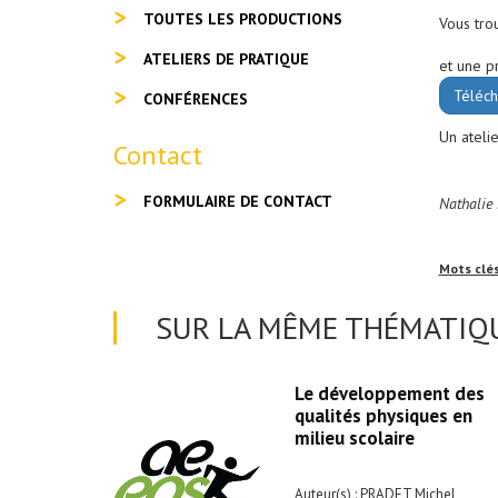
TOUTES LES PRODUCTIONS
Vous tro
ATELIERS DE PRATIQUE
et une p
Téléch
CONFÉRENCES
Un atelie
Contact
FORMULAIRE DE CONTACT
Nathalie 
Mots clé
SUR LA MÊME THÉMATIQU
INING
Le développement des
UE
qualités physiques en
 DRAPIER
milieu scolaire
Auteur(s)
: PRADET Michel