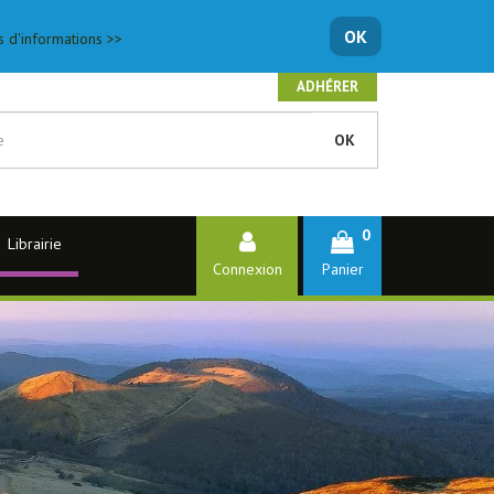
OK
s d'informations >>
ADHÉRER
OK
0
Librairie
Connexion
Panier