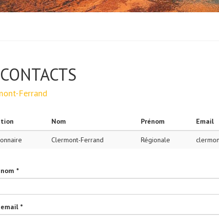
CONTACTS
mont-Ferrand
tion
Nom
Prénom
Email
ionnaire
Clermont-Ferrand
Régionale
clermo
 nom *
 email *