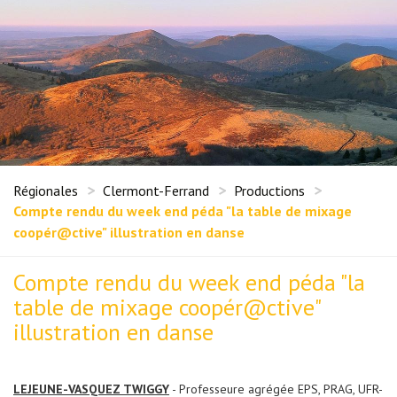
Régionales
Clermont-Ferrand
Productions
Compte rendu du week end péda "la table de mixage
coopér@ctive" illustration en danse
Compte rendu du week end péda "la
table de mixage coopér@ctive"
illustration en danse
LEJEUNE-VASQUEZ TWIGGY
- Professeure agrégée EPS, PRAG, UFR-