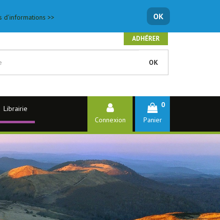
OK
s d'informations >>
ADHÉRER
OK
0
Librairie
Connexion
Panier