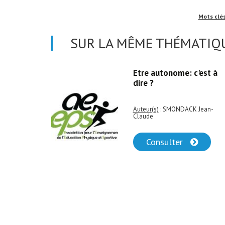
Mots clé
SUR LA MÊME THÉMATIQU
ands
Etre autonome: c'est à
ation
dire ?
Auteur(s)
: SMONDACK Jean-
Claude
Consulter