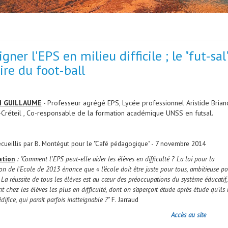
gner l'EPS en milieu difficile ; le "fut-s
ire du foot-ball
H GUILLAUME
- Professeur agrégé EPS, Lycée professionnel Aristide Briand
t-Créteil , Co-responsable de la formation académique UNSS en futsal.
cueillis par B. Montégut pour le "Café pédagogique" - 7 novembre 2014
ation
: "Comment l'EPS peut-elle aider les élèves en difficulté ? La loi pour la
on de l’Ecole de 2013 énonce que « l’école doit être juste pour tous, ambitieuse po
 La réussite de tous les élèves est au cœur des préoccupations du système éducatif,
chez les élèves les plus en difficulté, dont on s’aperçoit étude après étude qu’ils 
’édifice, qui paraît parfois inatteignable ?"
F. Jarraud
Accès au site