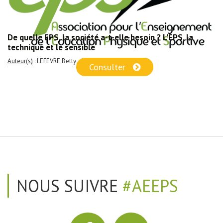
De quelle EPS, la société a-t-elle besoin ? L'EPS, la
technique et le sensible
Auteur(s)
: LEFEVRE Betty
Consulter
NOUS SUIVRE
#AEEPS