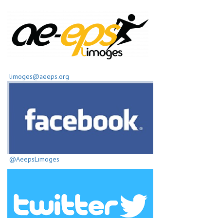
limoges@aeeps.org
@AeepsLimoges