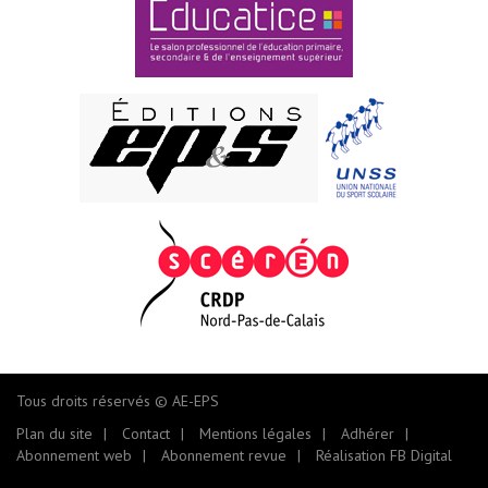
Tous droits réservés © AE-EPS
Plan du site
Contact
Mentions légales
Adhérer
Abonnement web
Abonnement revue
Réalisation FB Digital