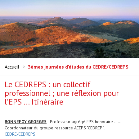
Accueil
3èmes journées d'études du CEDRE/CEDREPS
Le CEDREPS : un collectif
professionnel ; une réflexion pour
l'EPS ... Itinéraire
BONNEFOY GEORGES
- Professeur agrégé EPS honoraire ......
Coordonnateur du groupe ressource AEEPS "CEDREP"
,
CEDRE/CEDREPS