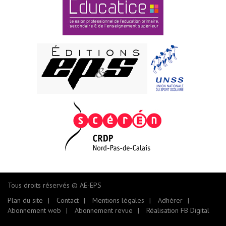
Tous droits réservés © AE-EPS
Plan du site
Contact
Mentions légales
Adhérer
Abonnement web
Abonnement revue
Réalisation FB Digital