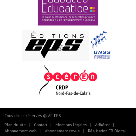
Tous droits réservés © AE-EPS
Plan du site
Contact
Mentions légales
Adhérer
Abonnement web
Abonnement revue
Réalisation FB Digital