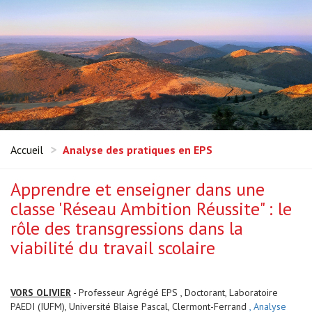
Accueil
Analyse des pratiques en EPS
Apprendre et enseigner dans une
classe 'Réseau Ambition Réussite" : le
rôle des transgressions dans la
viabilité du travail scolaire
VORS OLIVIER
- Professeur Agrégé EPS , Doctorant, Laboratoire
PAEDI (IUFM), Université Blaise Pascal, Clermont-Ferrand
, Analyse