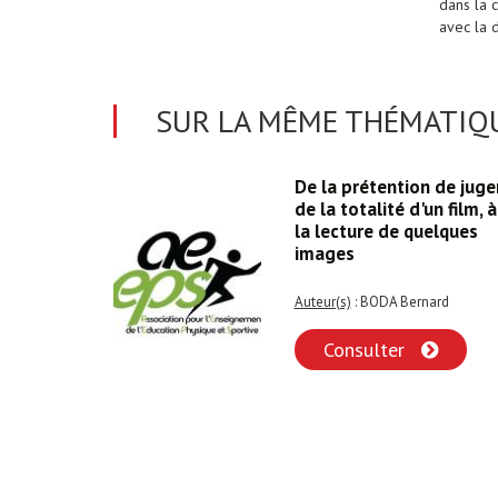
dans la 
avec la d
SUR LA MÊME THÉMATIQU
ionnel
De la prétention de juge
t outil
de la totalité d'un film, à
la lecture de quelques
images
arc
Auteur(s)
: BODA Bernard
Consulter