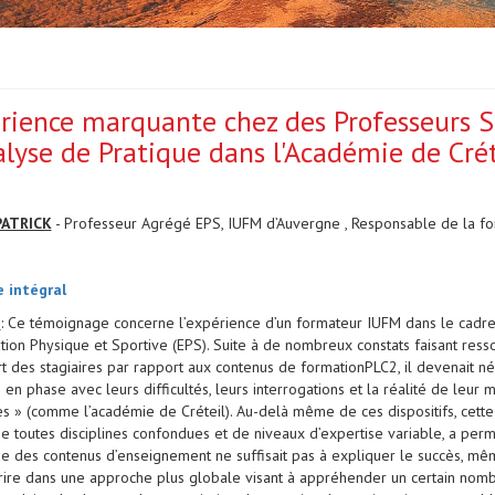
rience marquante chez des Professeurs St
alyse de Pratique dans l'Académie de Crét
PATRICK
- Professeur Agrégé EPS, IUFM d’Auvergne , Responsable de la fo
 intégral
é
: Ce témoignage concerne l’expérience d’un formateur IUFM dans le cadre
tion Physique et Sportive (EPS). Suite à de nombreux constats faisant ress
rt des stagiaires par rapport aux contenus de formationPLC2, il devenait né
s en phase avec leurs difficultés, leurs interrogations et la réalité de le
iles » (comme l’académie de Créteil). Au-delà même de ces dispositifs, cet
 de toutes disciplines confondues et de niveaux d’expertise variable, a per
ue des contenus d’enseignement ne suffisait pas à expliquer le succès, mê
crire dans une approche plus globale visant à appréhender un certain no