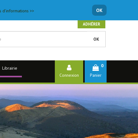
OK
s d'informations >>
ADHÉRER
OK
0
Librairie
Connexion
Panier