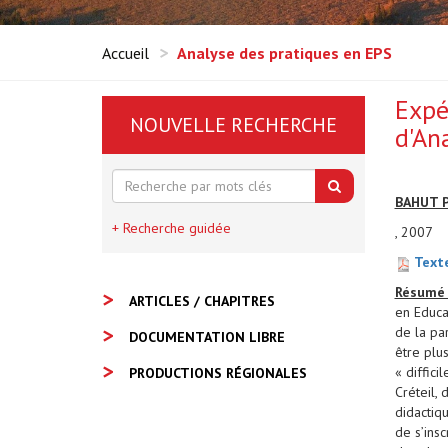
Accueil
Analyse des pratiques en EPS
Expé
NOUVELLE RECHERCHE
d'An
BAHUT 
+ Recherche guidée
, 2007
Texte
Résum
ARTICLES / CHAPITRES
en Educa
de la pa
DOCUMENTATION LIBRE
être plu
« diffic
PRODUCTIONS RÉGIONALES
Créteil,
didactiq
de s’ins